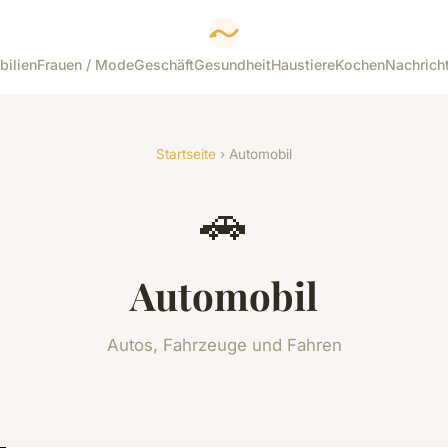
bilien
Frauen / Mode
Geschäft
Gesundheit
Haustiere
Kochen
Nachrich
Startseite
› Automobil
🚗
Automobil
Autos, Fahrzeuge und Fahren